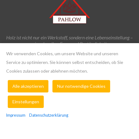
Holz ist nicht nur ein Werkstoff, sondern eine Lebenseinstellung –
wir geben ihm Form und Beständigkeit.
Wir verwenden Cookies, um unsere Website und unseren
Service zu optimieren. Sie können selbst entscheiden, ob Sie
Anschrift
Cookies zulassen oder ablehnen möchten.
Am Weinberg 7 | 15754 Heidesee
Alle akzeptieren
Nur notwendige Cookies
OT Gussow
info@zimmerei-pahlow.de
Einstellungen
033763 221744
Impressum
Datenschutzerklärung
Cookie-Einstellungen ändern
START
IMPRESSUM
DATENSCHUTZ
COOKIES